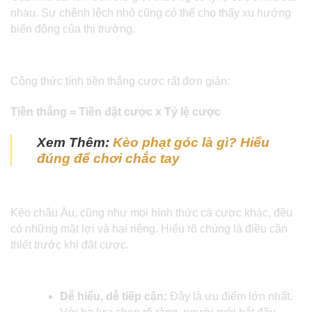
nhau. Sự chênh lệch nhỏ cũng có thể cho thấy xu hướng
biến động của thị trường.
Tính tiền thắng cược
Công thức tính tiền thắng cược rất đơn giản:
Tiền thắng = Tiền đặt cược x Tỷ lệ cược
Xem Thêm:
Kèo phạt góc là gì? Hiểu
đúng để chơi chắc tay
Ưu và nhược điểm: Hai mặt của một đồng xu
Kèo châu Âu, cũng như mọi hình thức cá cược khác, đều
có những mặt lợi và hại riêng. Hiểu rõ chúng là điều cần
thiết trước khi đặt cược.
Ưu điểm của kèo châu Âu
Dễ hiểu, dễ tiếp cận:
Đây là ưu điểm lớn nhất.