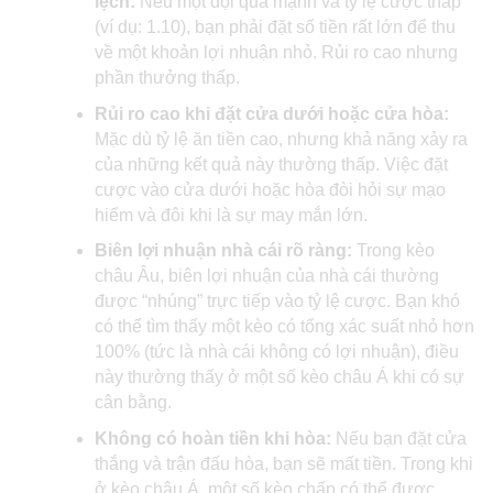
lệch:
Nếu một đội quá mạnh và tỷ lệ cược thấp
(ví dụ: 1.10), bạn phải đặt số tiền rất lớn để thu
về một khoản lợi nhuận nhỏ. Rủi ro cao nhưng
phần thưởng thấp.
Rủi ro cao khi đặt cửa dưới hoặc cửa hòa:
Mặc dù tỷ lệ ăn tiền cao, nhưng khả năng xảy ra
của những kết quả này thường thấp. Việc đặt
cược vào cửa dưới hoặc hòa đòi hỏi sự mạo
hiểm và đôi khi là sự may mắn lớn.
Biên lợi nhuận nhà cái rõ ràng:
Trong kèo
châu Âu, biên lợi nhuận của nhà cái thường
được “nhúng” trực tiếp vào tỷ lệ cược. Bạn khó
có thể tìm thấy một kèo có tổng xác suất nhỏ hơn
100% (tức là nhà cái không có lợi nhuận), điều
này thường thấy ở một số kèo châu Á khi có sự
cân bằng.
Không có hoàn tiền khi hòa:
Nếu bạn đặt cửa
thắng và trận đấu hòa, bạn sẽ mất tiền. Trong khi
ở kèo châu Á, một số kèo chấp có thể được